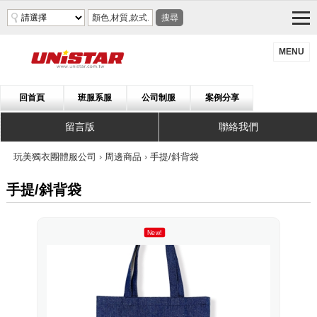
搜尋
MENU
回首頁
班服系服
公司制服
案例分享
留言版
聯絡我們
玩美獨衣團體服公司
›
周邊商品
›
手提/斜背袋
手提/斜背袋
New!