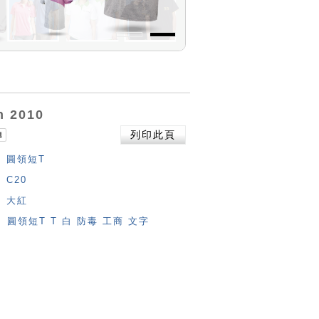
n 2010
列印此頁
圓領短T
C20
大紅
圓領短T
T
白
防毒
工商
文字