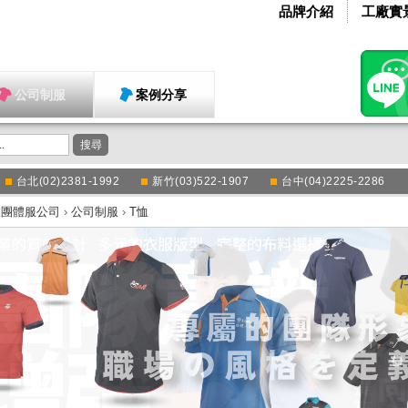
品牌介紹
工廠實
公司制服
案例分享
搜尋
台北(02)2381-1992
新竹(03)522-1907
台中(04)2225-2286
衣團體服公司
›
公司制服
›
T恤