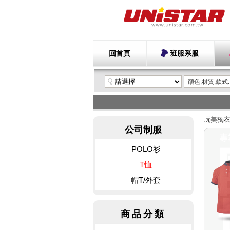
回首頁
班服系服
玩美獨
公司制服
POLO衫
T恤
帽T/外套