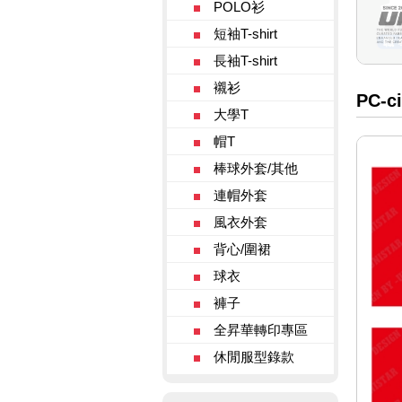
POLO衫
短袖T-shirt
長袖T-shirt
襯衫
PC-ci
大學T
帽T
棒球外套/其他
連帽外套
風衣外套
背心/圍裙
球衣
褲子
全昇華轉印專區
休閒服型錄款