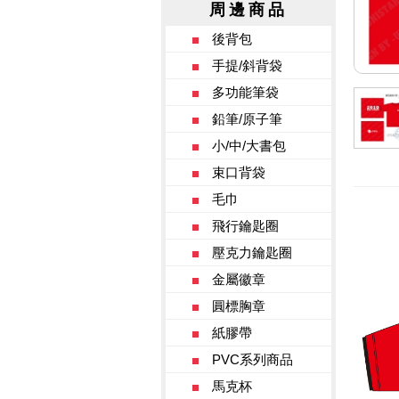
周邊商品
後背包
手提/斜背袋
多功能筆袋
鉛筆/原子筆
小/中/大書包
束口背袋
毛巾
飛行鑰匙圈
壓克力鑰匙圈
金屬徽章
圓標胸章
紙膠帶
PVC系列商品
馬克杯