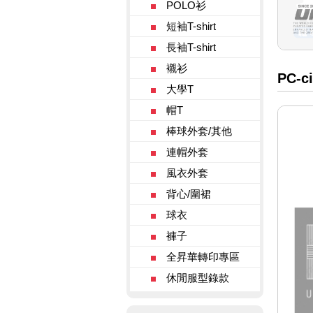
POLO衫
短袖T-shirt
長袖T-shirt
襯衫
PC-ci
大學T
帽T
棒球外套/其他
連帽外套
風衣外套
背心/圍裙
球衣
褲子
全昇華轉印專區
休閒服型錄款