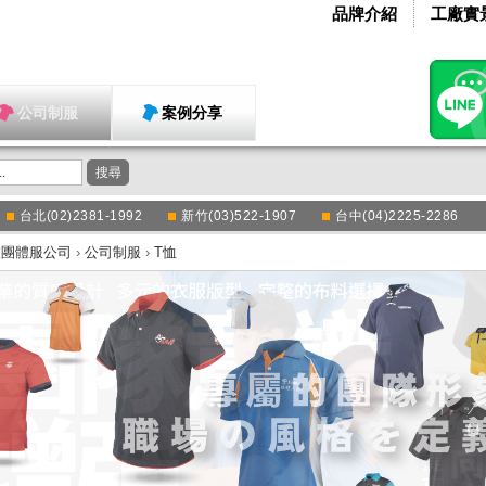
品牌介紹
工廠實
公司制服
案例分享
搜尋
台北(02)2381-1992
新竹(03)522-1907
台中(04)2225-2286
衣團體服公司
›
公司制服
›
T恤