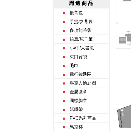
周邊商品
後背包
手提/斜背袋
多功能筆袋
鉛筆/原子筆
小/中/大書包
束口背袋
毛巾
飛行鑰匙圈
壓克力鑰匙圈
金屬徽章
圓標胸章
紙膠帶
PVC系列商品
馬克杯