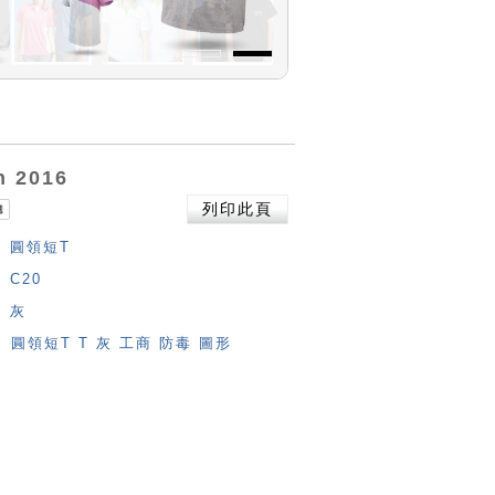
n 2016
列印此頁
圓領短T
C20
灰
圓領短T
T
灰
工商
防毒
圖形