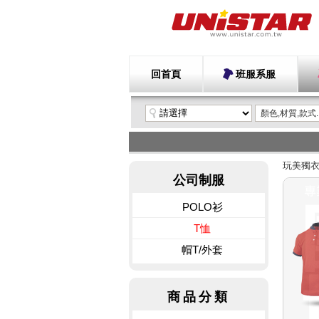
回首頁
班服系服
玩美獨
公司制服
POLO衫
T恤
帽T/外套