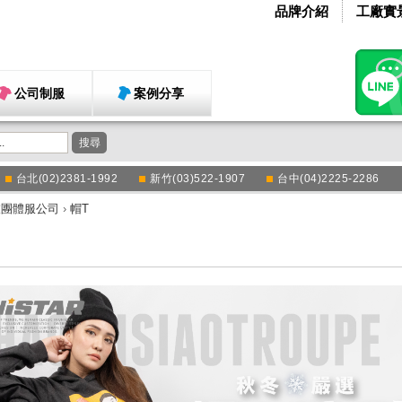
品牌介紹
工廠實
公司制服
案例分享
搜尋
台北(02)2381-1992
新竹(03)522-1907
台中(04)2225-2286
衣團體服公司
›
帽T