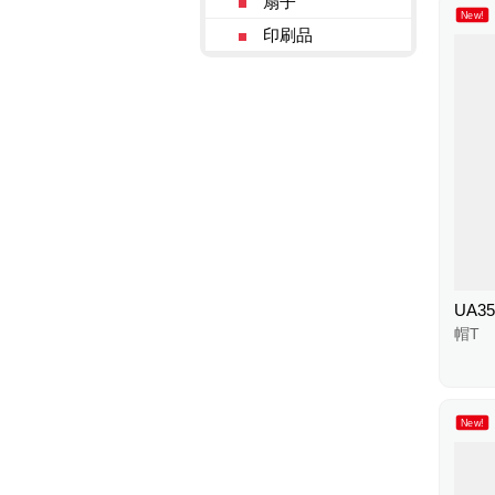
扇子
New!
印刷品
UA35
帽T
New!