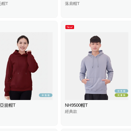
毛帽T
落肩帽T
New!
2亞規帽T
NH9500帽T
經典款