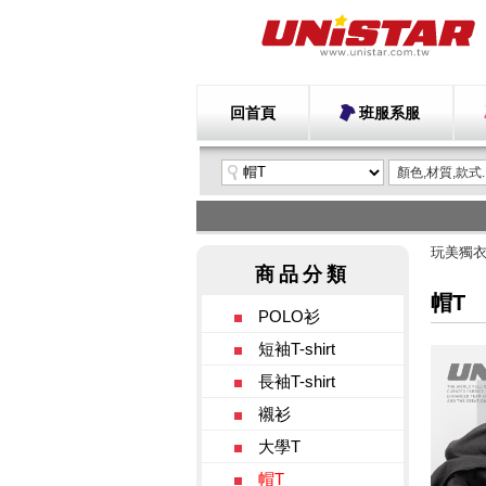
回首頁
班服系服
玩美獨
帽T
POLO衫
短袖T-shirt
長袖T-shirt
襯衫
大學T
帽T