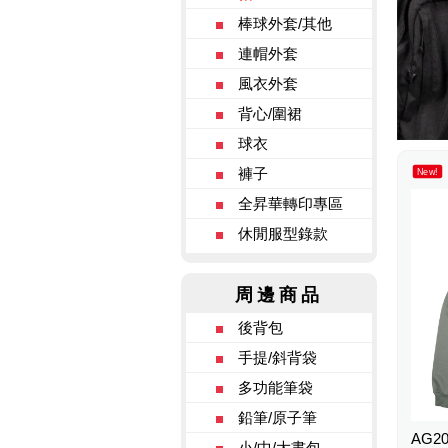
棒球外套/其他
連帽外套
風衣外套
背心/圍裙
球衣
褲子
New!
全昇華轉印專區
休閒服型錄款
周邊商品
後背包
手提/斜背袋
多功能筆袋
鉛筆/原子筆
AG2
小/中/大書包