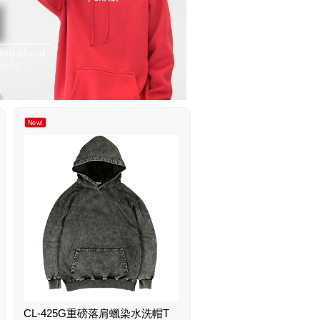
New!
CL-425G重磅落肩蠟染水洗帽T