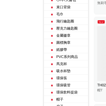
無刷
束口背袋
毛巾
飛行鑰匙圈
New!
壓克力鑰匙圈
金屬徽章
圓標胸章
紙膠帶
PVC系列商品
馬克杯
吸水杯墊
環保筷
環保吸管
TH0
帽T
環保飲料提袋
帽子