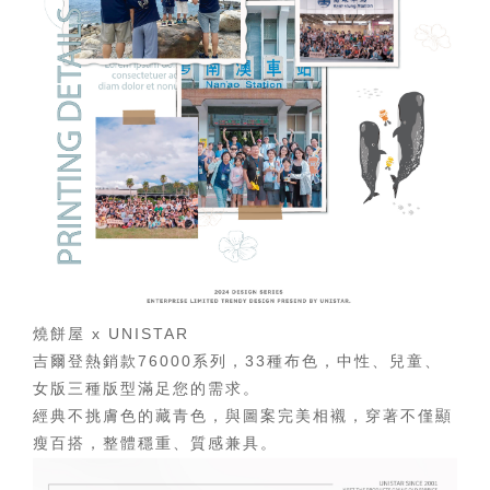
燒餅屋 x UNISTAR
吉爾登熱銷款76000系列，33種布色，中性、兒童、
女版三種版型滿足您的需求。
經典不挑膚色的藏青色，與圖案完美相襯，穿著不僅顯
瘦百搭，整體穩重、質感兼具。