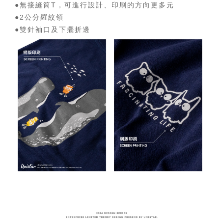
●無接縫筒T，可進行設計、印刷的方向更多元
●2公分羅紋領
●雙針袖口及下擺折邊