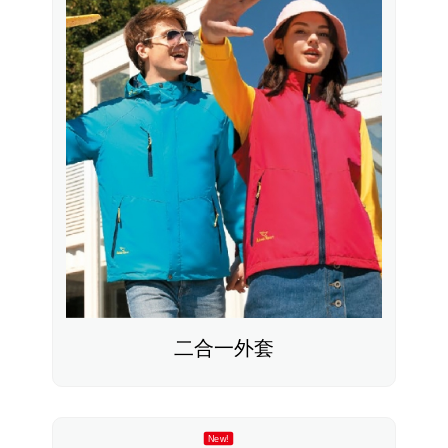
二合一外套
New!