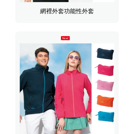
網裡外套功能性外套
New!