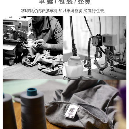
車 縫 / 包 裝 / 整燙
將印製好的衣服布料,加以車縫整燙,並進行包裝。