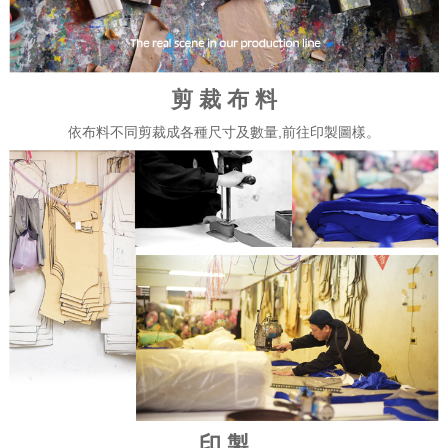
剪 裁 布 料
依布料不同剪裁成各種尺寸及數量,前往印製圖樣。
印 製